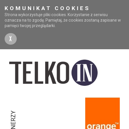
KOMUNIKAT COOKIES
Strona wykorzystuje pliki cookies. Korzystanie z serwisu
oznacza na to zgodę. Pamiętaj, że cookies zostaną zapisane w
pamięci twojej przeglądarki.
X
PARTNERZY