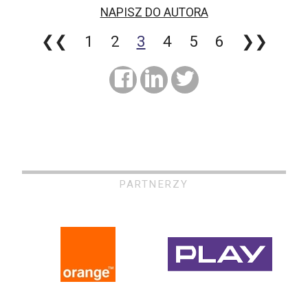
NAPISZ DO AUTORA
❮❮
1
2
3
4
5
6
❯❯
PARTNERZY