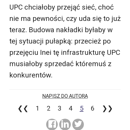
UPC chciałoby przejąć sieć, choć
nie ma pewności, czy uda się to już
teraz. Budowa nakładki byłaby w
tej sytuacji pułapką: przecież po
przejęciu Inei tę infrastrukturę UPC
musiałoby sprzedać któremuś z
konkurentów.
NAPISZ DO AUTORA
❮❮
1
2
3
4
5
6
❯❯