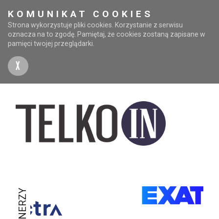
KOMUNIKAT COOKIES
Strona wykorzystuje pliki cookies. Korzystanie z serwisu
oznacza na to zgodę. Pamiętaj, że cookies zostaną zapisane w
pamięci twojej przeglądarki.
X
PARTNERZY