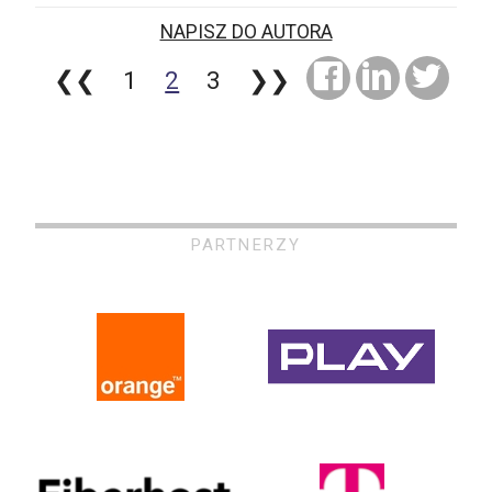
NAPISZ DO AUTORA
❮❮
1
2
3
❯❯
PARTNERZY