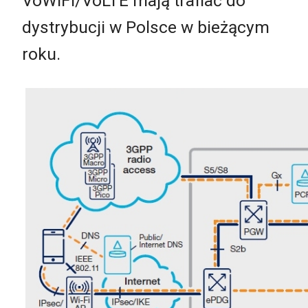
VoWiFi/VoLTE mają trafiać do
dystrybucji w Polsce w bieżącym
roku.