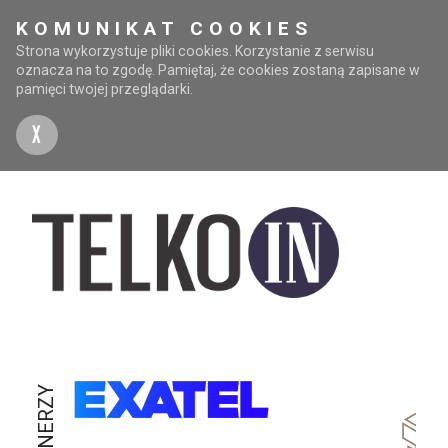
KOMUNIKAT COOKIES
Strona wykorzystuje pliki cookies. Korzystanie z serwisu
oznacza na to zgodę. Pamiętaj, że cookies zostaną zapisane w
pamięci twojej przeglądarki.
X
PARTNERZY