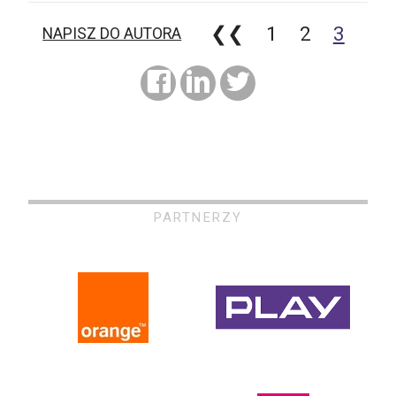
❮❮
1
2
3
NAPISZ DO AUTORA
PARTNERZY