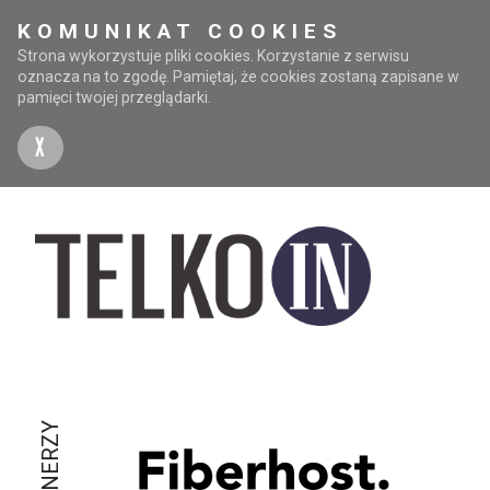
KOMUNIKAT COOKIES
Strona wykorzystuje pliki cookies. Korzystanie z serwisu
oznacza na to zgodę. Pamiętaj, że cookies zostaną zapisane w
pamięci twojej przeglądarki.
X
PARTNERZY