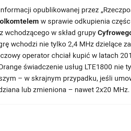
informacji opublikowanej przez „Rzeczpos
olkomtelem
w sprawie odkupienia części
z wchodzącego w skład grupy
Cyfrowego
 grę wchodzi nie tylko 2,4 MHz dzielące z
czowy operator chciał kupić w latach 20
range świadczenie usług LTE1800 nie ty
kszym – w skrajnym przypadku, jeśli umow
dziana lub zmieniona – nawet 2x20 MHz.