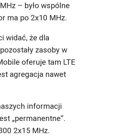
0 MHz – było wspólne
tor ma po 2x10 MHz.
i widać, że dla
 pozostały zasoby w
Mobile oferuje tam LTE
st agregacja nawet
naszych informacji
jest „permanentne”.
1800 2x15 MHz.