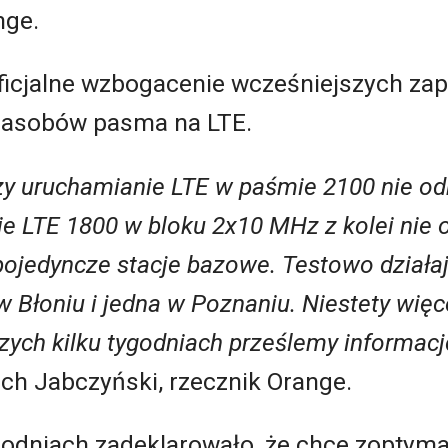
nge.
oficjalne wzbogacenie wcześniejszych zap
 zasobów pasma na LTE.
czy uruchamianie LTE w paśmie 2100 nie od
ie LTE 1800 w bloku 2x10 MHz z kolei nie o
 pojedyncze stacje bazowe. Testowo działa
 w Błoniu i jedna w Poznaniu. Niestety wi
zych kilku tygodniach prześlemy informac
ch Jabczyński, rzecznik Orange.
godniach zadeklarowało, że chce zoptym