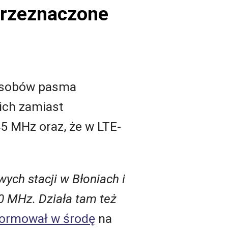
przeznaczone
zasobów pasma
ich zamiast
5 MHz oraz, że w LTE-
wych stacji w Błoniach i
0 MHz. Działa tam też
formował w środę
na