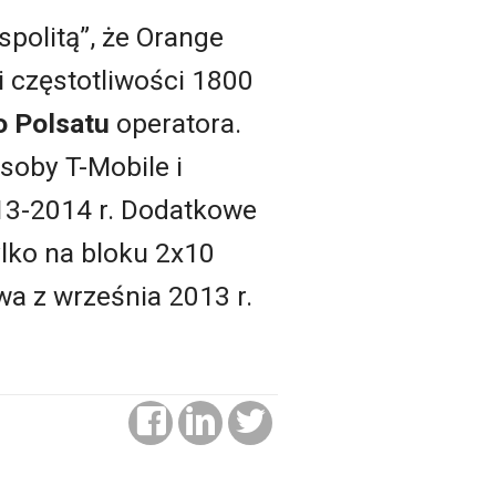
politą”, że Orange
 częstotliwości 1800
 Polsatu
operatora.
asoby T-Mobile i
13-2014 r. Dodatkowe
lko na bloku 2x10
a z września 2013 r.