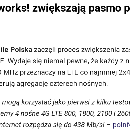
works! zwiększają pasmo 
ile Polska
zaczęli proces zwiększenia 
E. Wydaje się niemal pewne, że każdy z n
MHz przeznaczy na LTE co najmniej 2x4
erują agregację czterech nośnych.
 mogą korzystać jako pierwsi z kilku testo
jemy 4 nośne 4G
LTE 800, 1800, 2100 i 260
nternet rozpędza się do 438 Mb/s!
–
poin