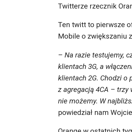
Twitterze rzecznik Ora
Ten twitt to pierwsze 
Mobile o zwiększaniu
–
Na razie testujemy, 
klientach 3G, a włączen
klientach 2G. Chodzi o
z agregacją 4CA – trzy
nie możemy. W najbliżs
powiedział nam Wojcie
Orange w ostatnich ty