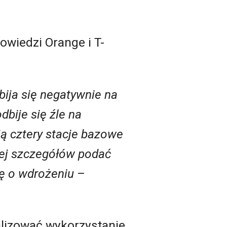
owiedzi Orange i T-
bija się negatywnie na
dbije się źle na
ją cztery stacje bazowe
ęcej szczegółów podać
ję o wdrożeniu
–
alizować wykorzystanie