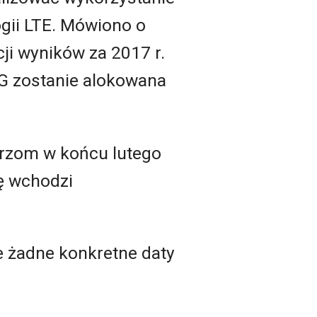
ogii LTE. Mówiono o
ji wyników za 2017 r.
 4G zostanie alokowana
arzom w końcu lutego
ę wchodzi
e żadne konkretne daty