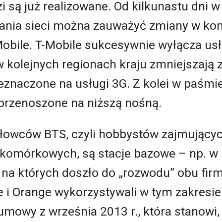
są już realizowane. Od kilkunastu dni w
wania sieci można zauważyć zmiany w kon
Mobile. T-Mobile sukcesywnie wyłącza us
w kolejnych regionach kraju zmniejszają
znaczone na usługi 3G. Z kolei w paśm
 przenoszone na niższą nośną.
. łowców BTS, czyli hobbystów zajmującyc
komórkowych, są stacje bazowe – np. w 
 na których doszło do „rozwodu” obu fi
le i Orange wykorzystywali w tym zakres
mowy z września 2013 r., która stanowi, 