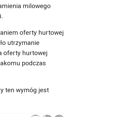
kamienia milowego
i.
waniem oferty hurtowej
ło utrzymanie
a oferty hurtowej
iakomu podczas
zy ten wymóg jest