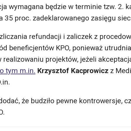
cja wymagana będzie w terminie tzw. 2. 
cja 35 proc. zadeklarowanego zasięgu siec
liczania refundacji i zaliczek z procedo
ód beneficjentów KPO, ponieważ utrudnia
 realizowaniu projektów, jeżeli akceptacj
o tym m.in.
Krzysztof Kacprowicz
z Med
.in.
odać, że budziło pewne kontrowersje, c
O.