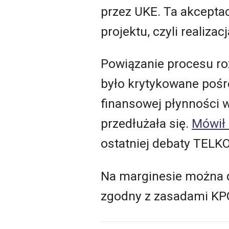
przez UKE. Ta akcepta
projektu, czyli realiza
Powiązanie procesu roz
było krytykowane pośr
finansowej płynności w
przedłużała się.
Mówił 
ostatniej debaty TELKO
Na marginesie można d
zgodny z zasadami KP