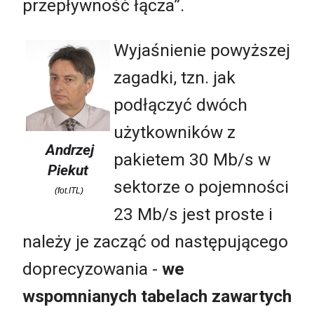
przepływność łącza”.
Wyjaśnienie powyższej
zagadki, tzn. jak
podłączyć dwóch
użytkowników z
Andrzej
pakietem 30 Mb/s w
Piekut
sektorze o pojemności
(fot.ITL)
23 Mb/s jest proste i
należy je zacząć od następującego
doprecyzowania -
we
wspomnianych tabelach zawartych