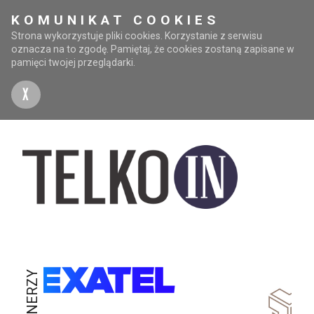
KOMUNIKAT COOKIES
Strona wykorzystuje pliki cookies. Korzystanie z serwisu
oznacza na to zgodę. Pamiętaj, że cookies zostaną zapisane w
pamięci twojej przeglądarki.
X
PARTNERZY