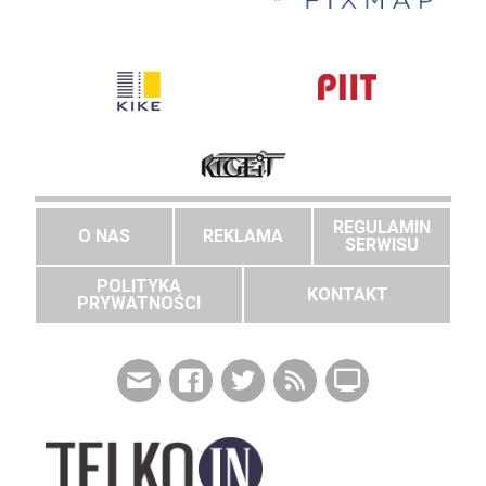
REGULAMIN
O NAS
REKLAMA
SERWISU
POLITYKA
KONTAKT
PRYWATNOŚCI