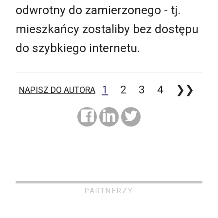
odwrotny do zamierzonego - tj.
mieszkańcy zostaliby bez dostępu
do szybkiego internetu.
1
2
3
4
❯❯
NAPISZ DO AUTORA
PARTNERZY