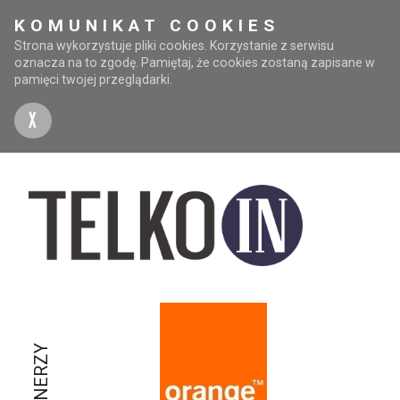
KOMUNIKAT COOKIES
Strona wykorzystuje pliki cookies. Korzystanie z serwisu
oznacza na to zgodę. Pamiętaj, że cookies zostaną zapisane w
pamięci twojej przeglądarki.
X
PARTNERZY