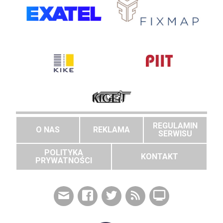
REGULAMIN
O NAS
REKLAMA
SERWISU
POLITYKA
KONTAKT
PRYWATNOŚCI