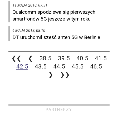
11 MAJA 2018, 07:51
Qualcomm spodziewa się pierwszych
smartfonów 5G jeszcze w tym roku
4 MAJA 2018, 08:10
DT uruchomił sześć anten 5G w Berlinie
❮❮
❮
38.5
39.5
40.5
41.5
42.5
43.5
44.5
45.5
46.5
❯
❯❯
PARTNERZY