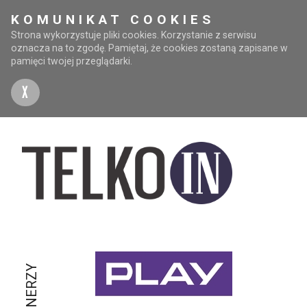
KOMUNIKAT COOKIES
Strona wykorzystuje pliki cookies. Korzystanie z serwisu
oznacza na to zgodę. Pamiętaj, że cookies zostaną zapisane w
pamięci twojej przeglądarki.
X
PARTNERZY