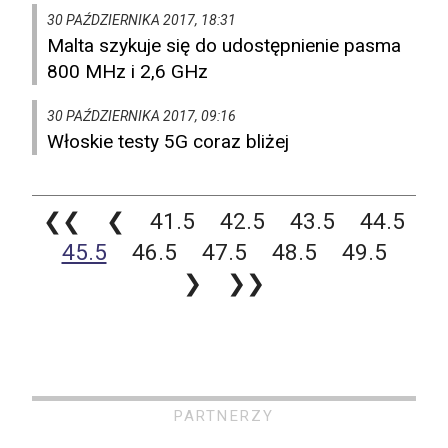
30 PAŹDZIERNIKA 2017, 18:31
Malta szykuje się do udostępnienie pasma
800 MHz i 2,6 GHz
30 PAŹDZIERNIKA 2017, 09:16
Włoskie testy 5G coraz bliżej
❮❮
❮
41.5
42.5
43.5
44.5
45.5
46.5
47.5
48.5
49.5
❯
❯❯
PARTNERZY