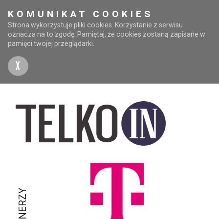
KOMUNIKAT COOKIES
Strona wykorzystuje pliki cookies. Korzystanie z serwisu
oznacza na to zgodę. Pamiętaj, że cookies zostaną zapisane w
pamięci twojej przeglądarki.
X
PARTNERZY