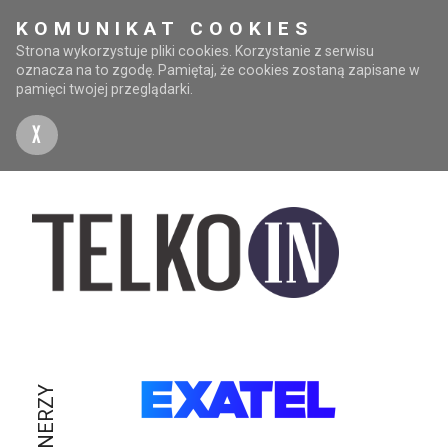
KOMUNIKAT COOKIES
Strona wykorzystuje pliki cookies. Korzystanie z serwisu
oznacza na to zgodę. Pamiętaj, że cookies zostaną zapisane w
pamięci twojej przeglądarki.
X
PARTNERZY