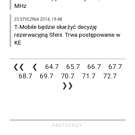
MHz
23 STYCZNIA 2014, 19:48
T-Mobile będzie skarżyć decyzję
rezerwacyjną Sferii. Trwa postępowanie w
KE
❮❮
❮
64.7
65.7
66.7
67.7
68.7
69.7
70.7
71.7
72.7
❯❯
PARTNERZY