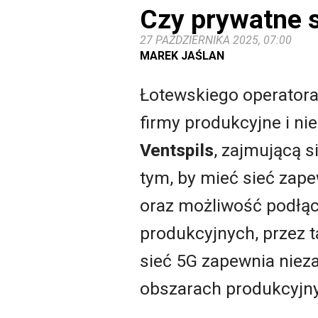
Czy prywatne s
27 PAŹDZIERNIKA 2025, 07:00
MAREK JAŚLAN
Łotewskiego operatora 
firmy produkcyjne i ni
Ventspils
, zajmującą 
tym, by mieć sieć zape
oraz możliwość podłąc
produkcyjnych, przez t
sieć 5G zapewnia niez
obszarach produkcyjn