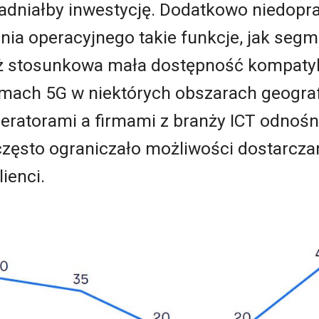
asadniałby inwestycję. Dodatkowo niedo
nia operacyjnego takie funkcje, jak segme
ż stosunkowa mała dostępność kompatyb
ach 5G w niektórych obszarach geograf
eratorami a firmami z branży ICT odnośn
często ograniczało możliwości dostarcza
ienci.