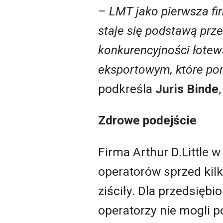
– LMT jako pierwsza fir
staje się podstawą prz
konkurencyjności łotews
eksportowym, które pom
podkreśla
Juris Binde
Zdrowe podejście
Firma Arthur D.Little 
operatorów sprzed kilk
ziściły. Dla przedsięb
operatorzy nie mogli 