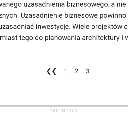
owanego uzasadnienia biznesowego, a nie
znych. Uzasadnienie biznesowe powinno 
uzasadniać inwestycję. Wiele projektów c
miast tego do planowania architektury i
❮❮
1
2
3
PARTNERZY