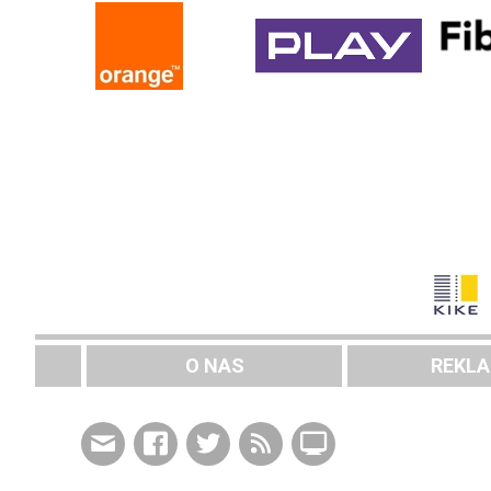
O NAS
REKL