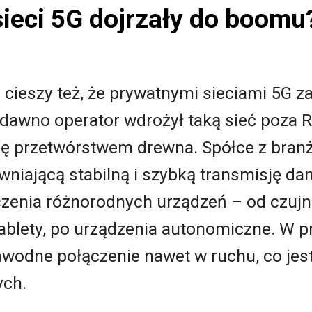
ieci 5G dojrzały do boomu
cieszy też, że prywatnymi sieciami 5G za
edawno operator wdrożył taką sieć poza 
się przetwórstwem drewna. Spółce z branż
wniającą stabilną i szybką transmisję d
zenia różnorodnych urządzeń – od czujni
ablety, po urządzenia autonomiczne. W p
awodne połączenie nawet w ruchu, co jes
ych.