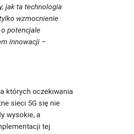
, jak ta technologia
 tylko wzmocnienie
 o potencjale
em innowacji –
la których oczekiwania
e sieci 5G się nie
ły wysokie, a
plementacji tej