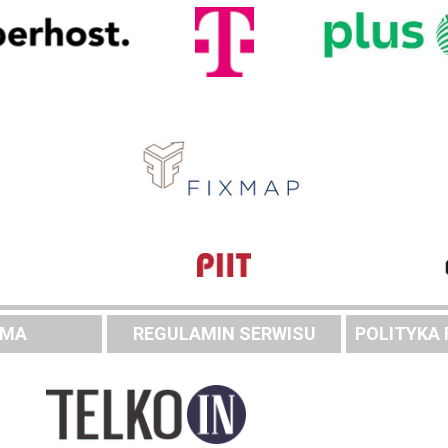
AMA
REGULAMIN SERWISU
POLITYKA