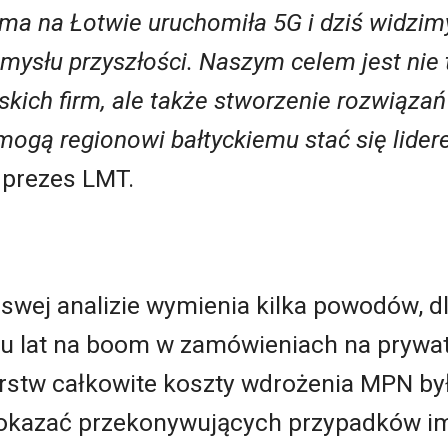
ma na Łotwie uruchomiła 5G i dziś widzimy
emysłu przyszłości. Naszym celem jest nie
kich firm, ale także stworzenie rozwiązań
ogą regionowi bałtyckiemu stać się lider
, prezes LMT.
w swej analizie wymienia kilka powodów, d
u lat na boom w zamówieniach na prywatn
iorstw całkowite koszty wdrożenia MPN by
pokazać przekonywujących przypadków im