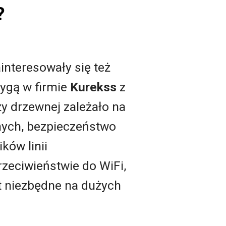
?
interesowały się też
Rygą w firmie
Kurekss
z
y drzewnej zależało na
anych, bezpieczeństwo
ków linii
rzeciwieństwie do WiFi,
t niezbędne na dużych