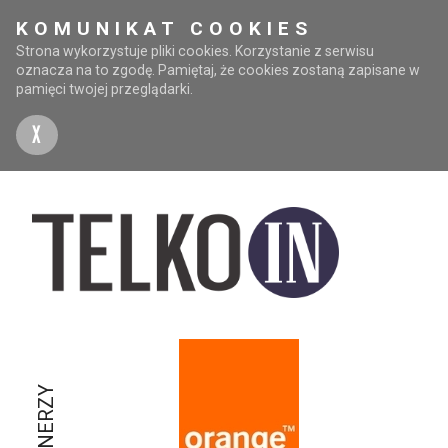
KOMUNIKAT COOKIES
Strona wykorzystuje pliki cookies. Korzystanie z serwisu
oznacza na to zgodę. Pamiętaj, że cookies zostaną zapisane w
pamięci twojej przeglądarki.
X
PARTNERZY