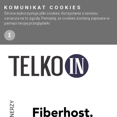
KOMUNIKAT COOKIES
Strona wykorzystuje pliki cookies. Korzystanie z serwisu
oznacza na to zgodę. Pamiętaj, że cookies zostaną zapisane w
pamięci twojej przeglądarki.
X
PARTNERZY