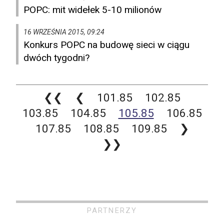
POPC: mit widełek 5-10 milionów
16 WRZEŚNIA 2015, 09:24
Konkurs POPC na budowę sieci w ciągu
dwóch tygodni?
❮❮
❮
101.85
102.85
103.85
104.85
105.85
106.85
107.85
108.85
109.85
❯
❯❯
PARTNERZY