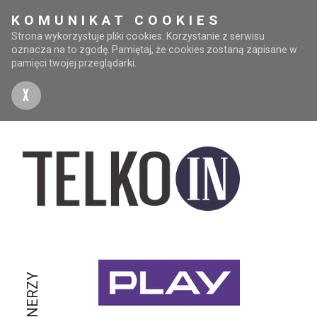
KOMUNIKAT COOKIES
Strona wykorzystuje pliki cookies. Korzystanie z serwisu
oznacza na to zgodę. Pamiętaj, że cookies zostaną zapisane w
pamięci twojej przeglądarki.
X
PARTNERZY