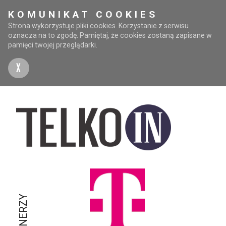
KOMUNIKAT COOKIES
Strona wykorzystuje pliki cookies. Korzystanie z serwisu
oznacza na to zgodę. Pamiętaj, że cookies zostaną zapisane w
pamięci twojej przeglądarki.
X
PARTNERZY