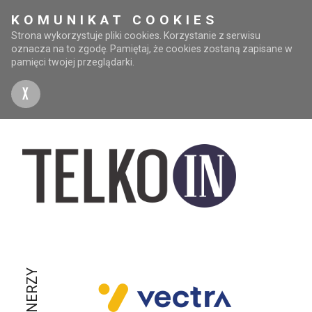
KOMUNIKAT COOKIES
Strona wykorzystuje pliki cookies. Korzystanie z serwisu
oznacza na to zgodę. Pamiętaj, że cookies zostaną zapisane w
pamięci twojej przeglądarki.
X
PARTNERZY