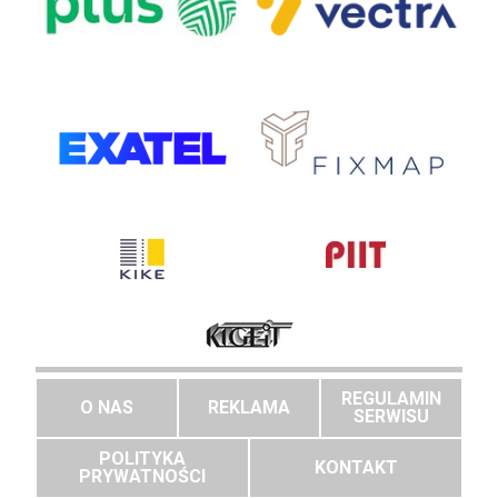
REGULAMIN
O NAS
REKLAMA
SERWISU
POLITYKA
KONTAKT
PRYWATNOŚCI