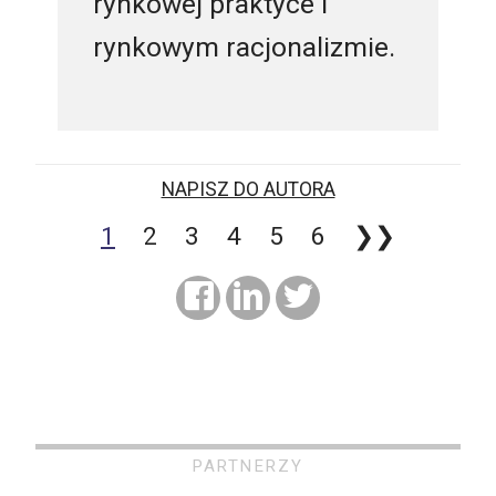
rynkowej praktyce i
rynkowym racjonalizmie.
NAPISZ DO AUTORA
1
2
3
4
5
6
❯❯
PARTNERZY