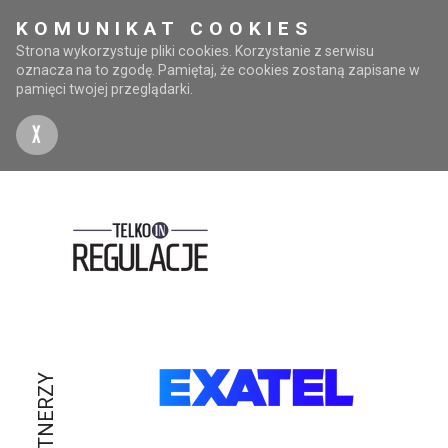
KOMUNIKAT COOKIES
Strona wykorzystuje pliki cookies. Korzystanie z serwisu
oznacza na to zgodę. Pamiętaj, że cookies zostaną zapisane w
pamięci twojej przeglądarki.
X
PARTNERZY