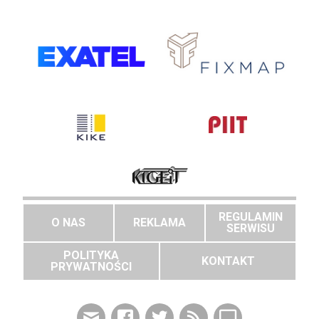
REGULAMIN
O NAS
REKLAMA
SERWISU
POLITYKA
KONTAKT
PRYWATNOŚCI