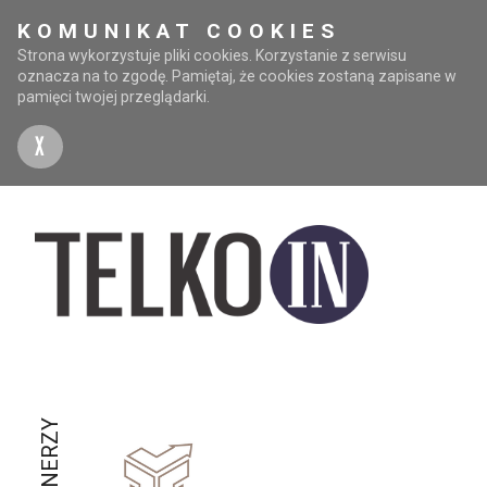
KOMUNIKAT COOKIES
Strona wykorzystuje pliki cookies. Korzystanie z serwisu
oznacza na to zgodę. Pamiętaj, że cookies zostaną zapisane w
pamięci twojej przeglądarki.
X
PARTNERZY