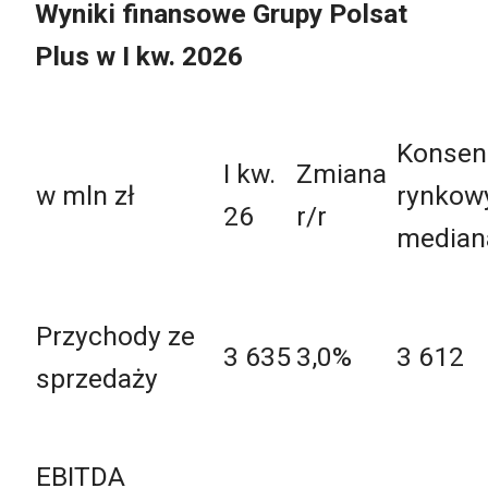
Wyniki finansowe Grupy Polsat
Plus w I kw. 2026
Konsen
I kw.
Zmiana
w mln zł
rynkow
26
r/r
median
Przychody ze
3 635
3,0%
3 612
sprzedaży
EBITDA