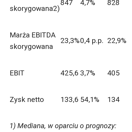
847
4,7%
828
skorygowana2)
Marża EBITDA
23,3%
0,4 p.p.
22,9%
skorygowana
EBIT
425,6
3,7%
405
Zysk netto
133,6
54,1%
134
1) Mediana, w oparciu o prognozy: