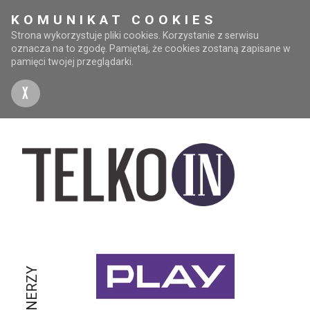
KOMUNIKAT COOKIES
Strona wykorzystuje pliki cookies. Korzystanie z serwisu
oznacza na to zgodę. Pamiętaj, że cookies zostaną zapisane w
pamięci twojej przeglądarki.
X
PARTNERZY