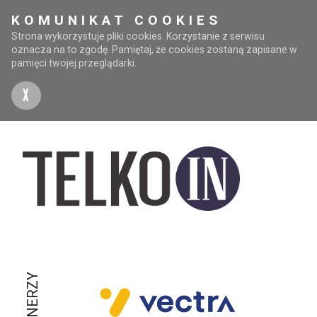
KOMUNIKAT COOKIES
Strona wykorzystuje pliki cookies. Korzystanie z serwisu
oznacza na to zgodę. Pamiętaj, że cookies zostaną zapisane w
pamięci twojej przeglądarki.
X
PARTNERZY