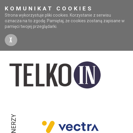
KOMUNIKAT COOKIES
Strona wykorzystuje pliki cookies. Korzystanie z serwisu
oznacza na to zgodę. Pamiętaj, że cookies zostaną zapisane w
pamięci twojej przeglądarki.
X
PARTNERZY