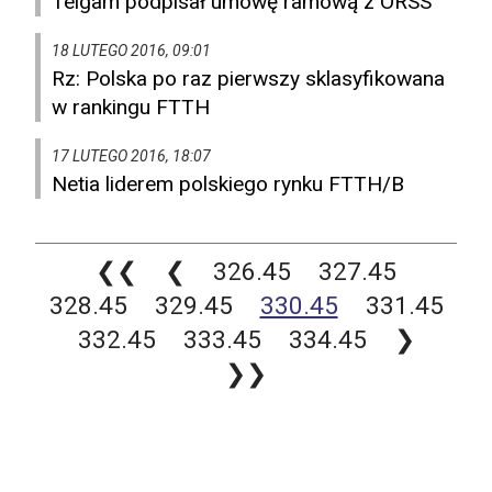
Telgam podpisał umowę ramową z ORSS
18 LUTEGO 2016, 09:01
Rz: Polska po raz pierwszy sklasyfikowana
w rankingu FTTH
17 LUTEGO 2016, 18:07
Netia liderem polskiego rynku FTTH/B
❮❮
❮
326.45
327.45
328.45
329.45
330.45
331.45
332.45
333.45
334.45
❯
❯❯