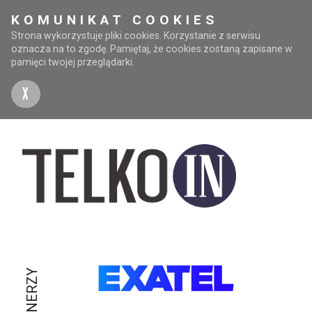
KOMUNIKAT COOKIES
Strona wykorzystuje pliki cookies. Korzystanie z serwisu
oznacza na to zgodę. Pamiętaj, że cookies zostaną zapisane w
pamięci twojej przeglądarki.
X
PARTNERZY