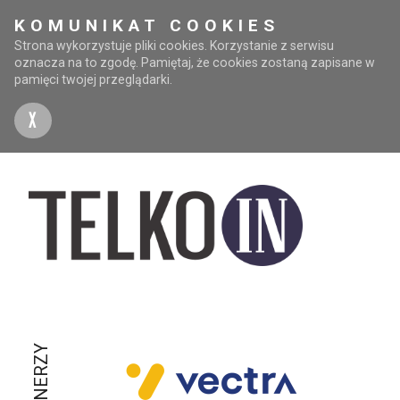
KOMUNIKAT COOKIES
Strona wykorzystuje pliki cookies. Korzystanie z serwisu
oznacza na to zgodę. Pamiętaj, że cookies zostaną zapisane w
pamięci twojej przeglądarki.
X
PARTNERZY