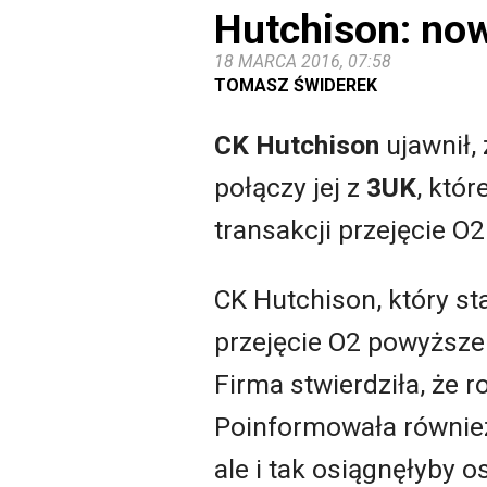
Hutchison: now
18 MARCA 2016, 07:58
TOMASZ ŚWIDEREK
CK Hutchison
ujawnił,
połączy jej z
3UK
, któr
transakcji przejęcie O2
CK Hutchison, który st
przejęcie O2 powyższe
Firma stwierdziła, że 
Poinformowała również,
ale i tak osiągnęłyby 