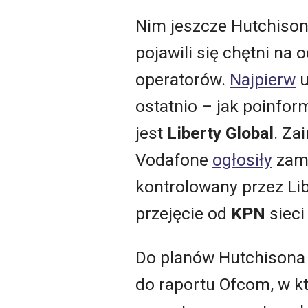
Nim jeszcze Hutchison
pojawili się chętni na 
operatorów.
Najpierw
u
ostatnio – jak poinfo
jest
Liberty Global
. Za
Vodafone
ogłosiły
zami
kontrolowany przez Li
przejęcie od
KPN
siec
Do planów Hutchisona 
do raportu Ofcom, w kt