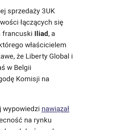
nej sprzedaży 3UK
liwości łączących się
a francuski
Iliad
, a
 którego właścicielem
awe, że Liberty Global i
ś w Belgii
godę Komisji na
ej wypowiedzi
nawiązał
obecność na rynku