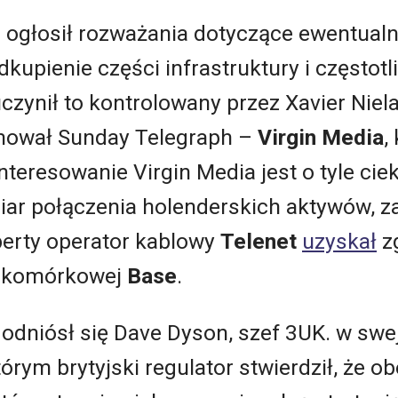
 ogłosił rozważania dotyczące ewentual
odkupienie części infrastruktury i częstot
czynił to kontrolowany przez Xavier Niel
rmował Sunday Telegraph –
Virgin Media
,
interesowanie Virgin Media jest o tyle ciek
ar połączenia holenderskich aktywów, za
berty operator kablowy
Telenet
uzyskał
z
i komórkowej
Base
.
odniósł się Dave Dyson, szef 3UK. w sw
órym brytyjski regulator stwierdził, że 