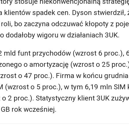
tóry stosuje niekonwencjonalną strategi
 klientów spadek cen. Dyson stwierdził, ż
j roli, bo zaczyna odczuwać kłopoty z poj
wo dodałoby wigoru w działaniach 3UK.
2 mld funt przychodów (wzrost 6 proc.),
onego o amortyzację (wzrost o 25 proc.
zrost o 47 proc.). Firma w końcu grudnia
 (wzrost o 5 proc.), w tym 6,19 mln SIM 
o 2 proc.). Statystyczny klient 3UK zuży
 GB rok wcześniej.