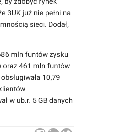
ę, by zdobyć rynek
e 3UK już nie pełni na
emnością sieci. Dodał,
 686 mln funtów zysku
) oraz 461 mln funtów
 obsługiwała 10,79
klientów
wał w ub.r. 5 GB danych