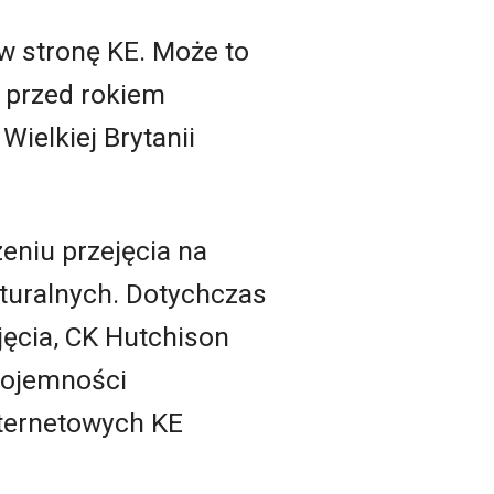
w stronę KE. Może to
j przed rokiem
ielkiej Brytanii
eniu przejęcia na
turalnych. Dotychczas
jęcia, CK Hutchison
pojemności
ternetowych KE