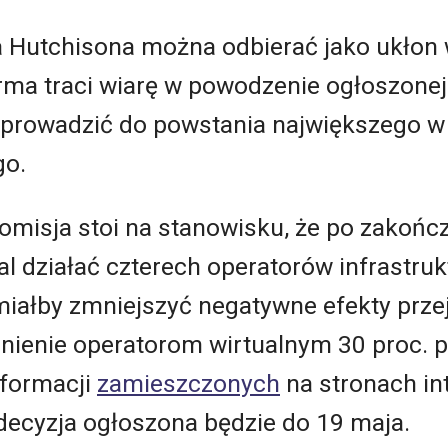
 Hutchisona można odbierać jako ukłon 
irma traci wiarę w powodzenie ogłoszone
oprowadzić do powstania największego w W
go.
misja stoi na stanowisku, że po zakończ
 działać czterech operatorów infrastruk
miałby zmniejszyć negatywne efekty prze
nienie operatorom wirtualnym 30 proc. 
nformacji
zamieszczonych
na stronach in
decyzja ogłoszona będzie do 19 maja.