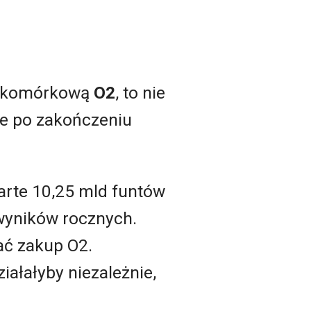
ieć komórkową
O2
, to nie
 że po zakończeniu
warte 10,25 mld funtów
wyników rocznych.
ać zakup O2.
iałałyby niezależnie,