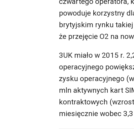
czwartego operatora, k
powoduje korzystny dla
brytyjskim rynku takie
że przejęcie O2 na no
3UK miało w 2015 r. 2,
operacyjnego powiększ
zysku operacyjnego (w
mln aktywnych kart SIM
kontraktowych (wzrost 
miesięcznie wobec 3,3