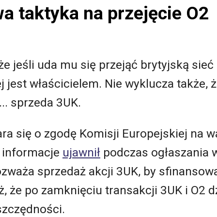
a taktyka na przejęcie O2
 że jeśli uda mu się przejąć brytyjską s
ej jest właścicielem. Nie wyklucza także,
... sprzeda 3UK.
ara się o zgodę Komisji Europejskiej na 
 informacje
ujawnił
podczas ogłaszania 
rozważa sprzedaż akcji 3UK, by sfinansow
 że po zamknięciu transakcji 3UK i O2 dz
oszczędności.