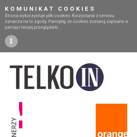
KOMUNIKAT COOKIES
Strona wykorzystuje pliki cookies. Korzystanie z serwisu
oznacza na to zgodę. Pamiętaj, że cookies zostaną zapisane w
pamięci twojej przeglądarki.
X
PARTNERZY