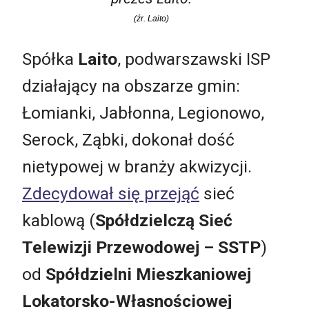
(źr. Laito)
Spółka
Laito
, podwarszawski ISP
działający na obszarze gmin:
Łomianki, Jabłonna, Legionowo,
Serock, Ząbki, dokonał dość
nietypowej w branży akwizycji.
Zdecydował się przejąć
sieć
kablową (
Spółdzielczą Sieć
Telewizji Przewodowej – SSTP
)
od
Spółdzielni Mieszkaniowej
Lokatorsko-Własnościowej