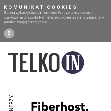
KOMUNIKAT COOKIES
Strona wykorzystuje pliki cookies. Korzystanie z serwisu
oznacza na to zgodę. Pamiętaj, że cookies zostaną zapisane w
pamięci twojej przeglądarki.
X
PARTNERZY