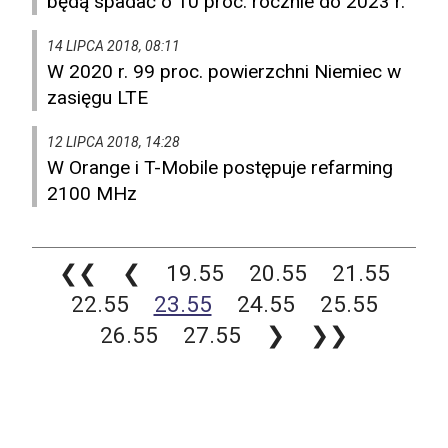
będą spadać o 10 proc. rocznie do 2023 r.
14 LIPCA 2018, 08:11
W 2020 r. 99 proc. powierzchni Niemiec w
zasięgu LTE
12 LIPCA 2018, 14:28
W Orange i T-Mobile postępuje refarming
2100 MHz
❮❮
❮
19.55
20.55
21.55
22.55
23.55
24.55
25.55
26.55
27.55
❯
❯❯