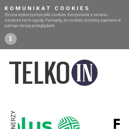
KOMUNIKAT COOKIES
Strona wykorzystuje pliki cookies. Korzystanie z serwisu
oznacza na to zgodę. Pamiętaj, że cookies zostaną zapisane w
pamięci twojej przeglądarki.
X
PARTNERZY