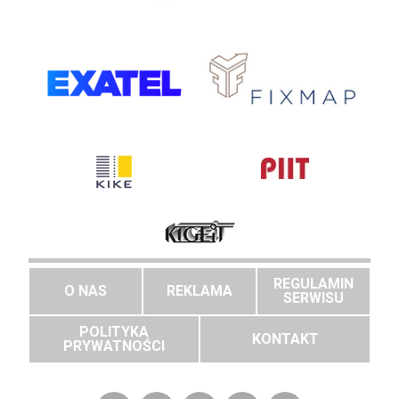
REGULAMIN
O NAS
REKLAMA
SERWISU
POLITYKA
KONTAKT
PRYWATNOŚCI