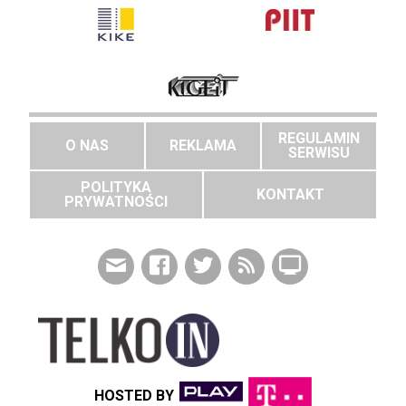
REGULAMIN
O NAS
REKLAMA
SERWISU
POLITYKA
KONTAKT
PRYWATNOŚCI
HOSTED BY