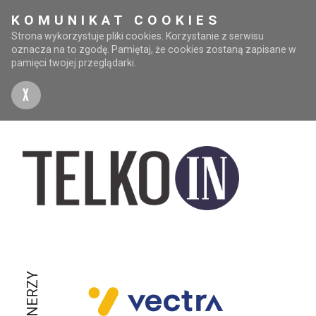
KOMUNIKAT COOKIES
Strona wykorzystuje pliki cookies. Korzystanie z serwisu
oznacza na to zgodę. Pamiętaj, że cookies zostaną zapisane w
pamięci twojej przeglądarki.
X
PARTNERZY