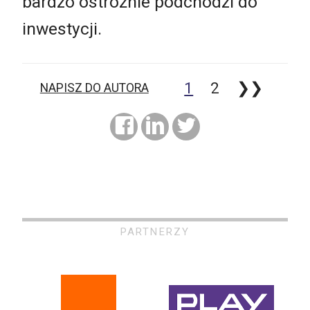
bardzo ostrożnie podchodzi do
inwestycji.
1
2
❯❯
NAPISZ DO AUTORA
PARTNERZY