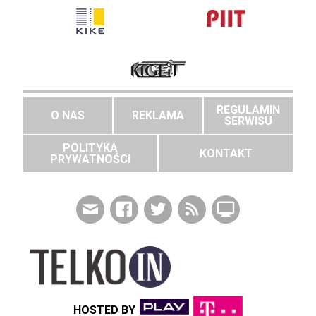
REGULAMIN
O NAS
REKLAMA
SERWISU
POLITYKA
KONTAKT
PRYWATNOŚCI
HOSTED BY