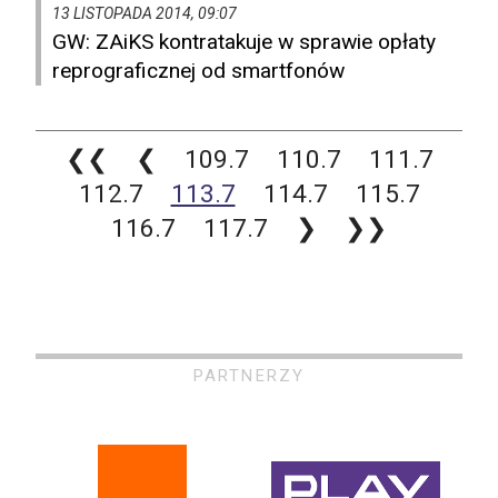
13 LISTOPADA 2014, 09:07
GW: ZAiKS kontratakuje w sprawie opłaty
reprograficznej od smartfonów
❮❮
❮
109.7
110.7
111.7
112.7
113.7
114.7
115.7
116.7
117.7
❯
❯❯
PARTNERZY