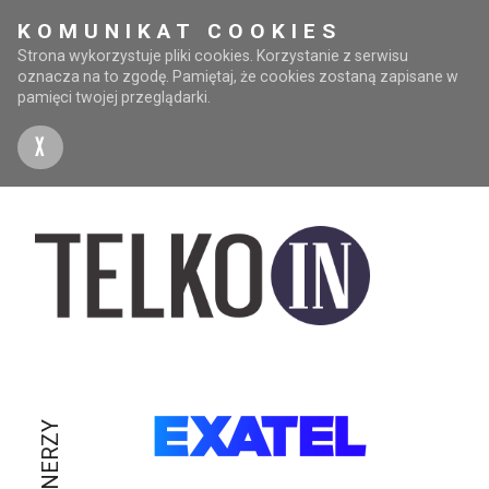
KOMUNIKAT COOKIES
Strona wykorzystuje pliki cookies. Korzystanie z serwisu
oznacza na to zgodę. Pamiętaj, że cookies zostaną zapisane w
pamięci twojej przeglądarki.
X
PARTNERZY