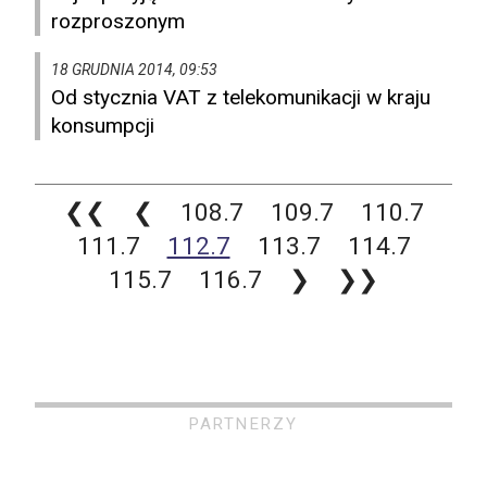
rozproszonym
18 GRUDNIA 2014, 09:53
Od stycznia VAT z telekomunikacji w kraju
konsumpcji
❮❮
❮
108.7
109.7
110.7
111.7
112.7
113.7
114.7
115.7
116.7
❯
❯❯
PARTNERZY