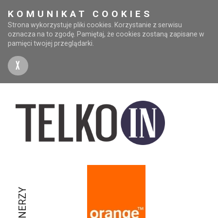
KOMUNIKAT COOKIES
Strona wykorzystuje pliki cookies. Korzystanie z serwisu
oznacza na to zgodę. Pamiętaj, że cookies zostaną zapisane w
pamięci twojej przeglądarki.
X
PARTNERZY