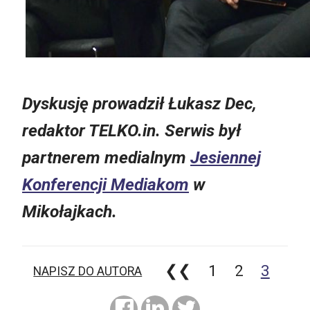
Dyskusję prowadził Łukasz Dec,
redaktor TELKO.in. Serwis był
partnerem medialnym
Jesiennej
Konferencji Mediakom
w
Mikołajkach.
❮❮
1
2
3
NAPISZ DO AUTORA