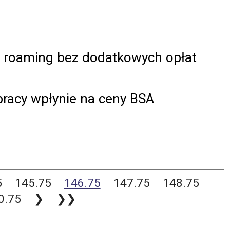
 roaming bez dodatkowych opłat
pracy wpłynie na ceny BSA
5
145.75
146.75
147.75
148.75
0.75
❯
❯❯