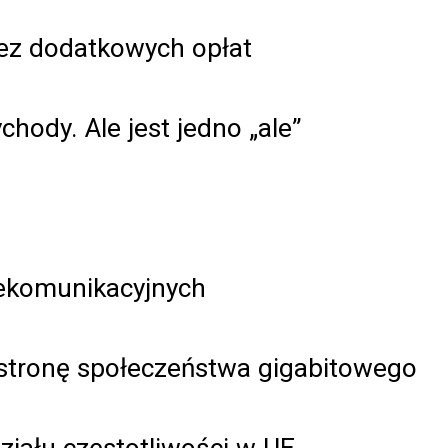
ez dodatkowych opłat
ody. Ale jest jedno „ale”
lekomunikacyjnych
 stronę społeczeństwa gigabitowego
ziału częstotliwości w UE