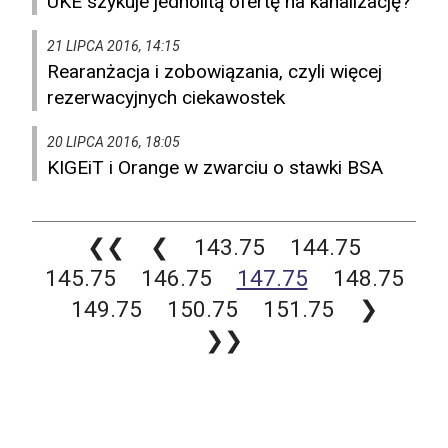
UKE szykuje jednolitą ofertę na kanalizację?
21 LIPCA 2016, 14:15
Rearanżacja i zobowiązania, czyli więcej
rezerwacyjnych ciekawostek
20 LIPCA 2016, 18:05
KIGEiT i Orange w zwarciu o stawki BSA
❮❮
❮
143.75
144.75
145.75
146.75
147.75
148.75
149.75
150.75
151.75
❯
❯❯