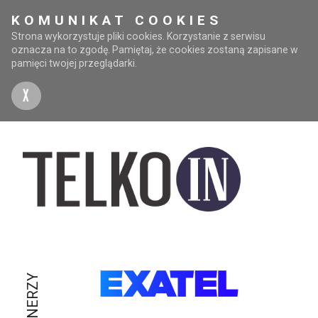
KOMUNIKAT COOKIES
Strona wykorzystuje pliki cookies. Korzystanie z serwisu
oznacza na to zgodę. Pamiętaj, że cookies zostaną zapisane w
pamięci twojej przeglądarki.
X
PARTNERZY