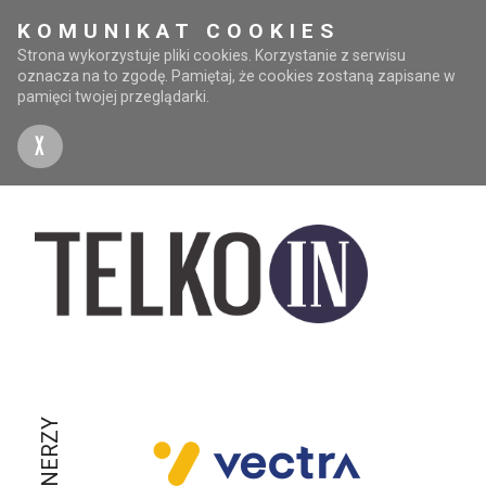
KOMUNIKAT COOKIES
Strona wykorzystuje pliki cookies. Korzystanie z serwisu
oznacza na to zgodę. Pamiętaj, że cookies zostaną zapisane w
pamięci twojej przeglądarki.
X
PARTNERZY