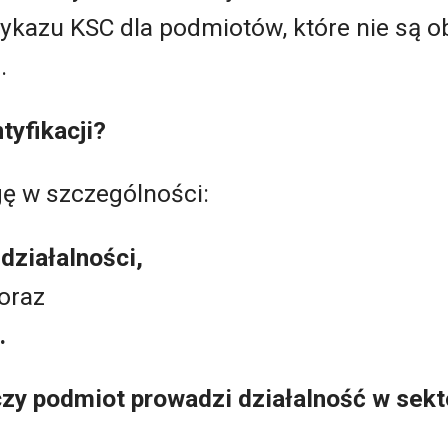
kazu KSC dla podmiotów, które nie są o
u.
yfikacji?
ę w szczególności:
 działalności,
oraz
.
zy podmiot prowadzi działalność w sek