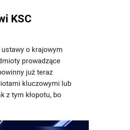
owi KSC
ą ustawy o krajowym
odmioty prowadzące
owinny już teraz
miotami kluczowymi lub
k z tym kłopotu, bo