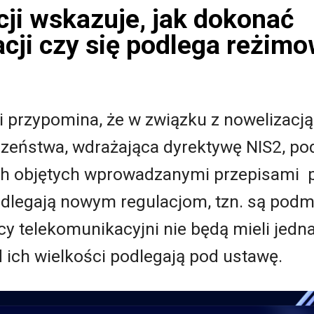
cji wskazuje, jak dokonać
cji czy się podlega reżim
ji przypomina, że w związku z nowelizacj
zeństwa, wdrażająca dyrektywę NIS2, p
ch objętych wprowadzanymi przepisami p
odlegają nowym regulacjom, tzn. są pod
y telekomunikacyjni nie będą mieli jedna
d ich wielkości podlegają pod ustawę.