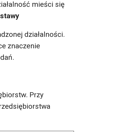
iałalność mieści się
ustawy
dzonej działalności.
ce znaczenie
adań.
ębiorstw. Przy
przedsiębiorstwa