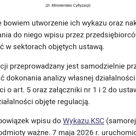
(źr. Ministerstwo Cyfryzacji)
e bowiem utworzenie ich wykazu oraz na
ia do niego wpisu przez przedsiębiorcó
ć w sektorach objętych ustawą.
cji przeprowadzany jest samodzielnie pr
 dokonania analizy własnej działalności
 o art. 5 oraz załączniki nr 1 i 2 do usta
iałalności objęte regulacją.
obowiązek wpisu do
Wykazu KSC
(samoreje
odmioty ważne. 7 maja 2026 r. uruchomi