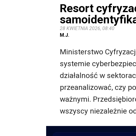
Resort cyfryza
samoidentyfika
28 KWIETNIA 2026, 08:40
M.J.
Ministerstwo Cyfryzac
systemie cyberbezpiec
działalność w sektora
przeanalizować, czy p
ważnymi. Przedsiębiorc
wszyscy
niezależnie o