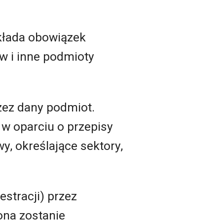
kłada obowiązek
w i inne podmioty
zez dany podmiot.
 w oparciu o przepisy
wy, określające sektory,
stracji) przez
ona zostanie