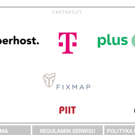
PARTNERZY
AMA
REGULAMIN SERWISU
POLITYKA