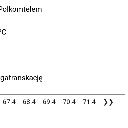
Polkomtelem
PC
gatranskację
67.4
68.4
69.4
70.4
71.4
❯❯