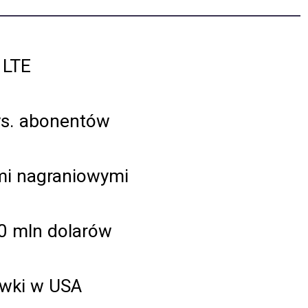
 LTE
tys. abonentów
mi nagraniowymi
0 mln dolarów
ówki w USA