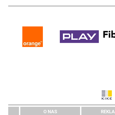
O NAS
REKL