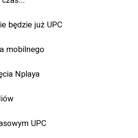
nie będzie już UPC
ra mobilnego
ęcia Nplaya
diów
prasowym UPC