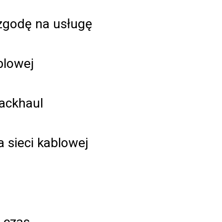
zgodę na usługę
blowej
ackhaul
a sieci kablowej
czas...