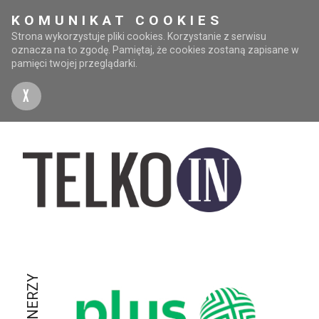
KOMUNIKAT COOKIES
Strona wykorzystuje pliki cookies. Korzystanie z serwisu
oznacza na to zgodę. Pamiętaj, że cookies zostaną zapisane w
pamięci twojej przeglądarki.
X
PARTNERZY