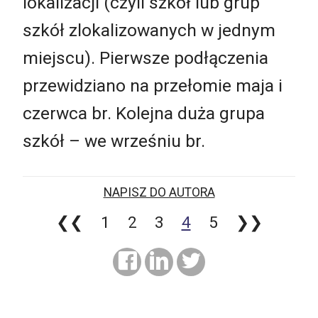
lokalizacji (czyli szkół lub grup
szkół zlokalizowanych w jednym
miejscu). Pierwsze podłączenia
przewidziano na przełomie maja i
czerwca br. Kolejna duża grupa
szkół – we wrześniu br.
NAPISZ DO AUTORA
❮❮
1
2
3
4
5
❯❯