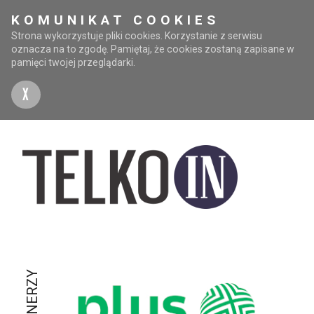
KOMUNIKAT COOKIES
Strona wykorzystuje pliki cookies. Korzystanie z serwisu
oznacza na to zgodę. Pamiętaj, że cookies zostaną zapisane w
pamięci twojej przeglądarki.
X
PARTNERZY