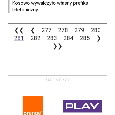
Kosowo wywalczyło własny prefiks
telefoniczny
❮❮
❮
277
278
279
280
281
282
283
284
285
❯
❯❯
PARTNERZY