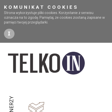
KOMUNIKAT COOKIES
Strona wykorzystuje pliki cookies. Korzystanie z serwisu
oznacza na to zgodę. Pamiętaj, że cookies zostaną zapisane w
pamięci twojej przeglądarki.
X
PARTNERZY