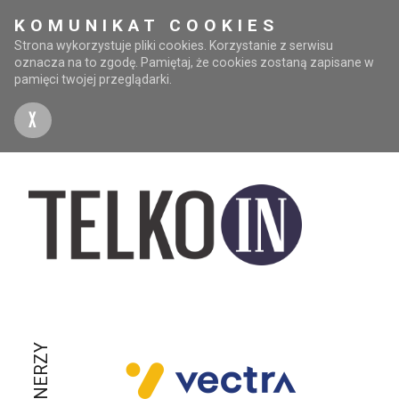
KOMUNIKAT COOKIES
Strona wykorzystuje pliki cookies. Korzystanie z serwisu
oznacza na to zgodę. Pamiętaj, że cookies zostaną zapisane w
pamięci twojej przeglądarki.
X
PARTNERZY