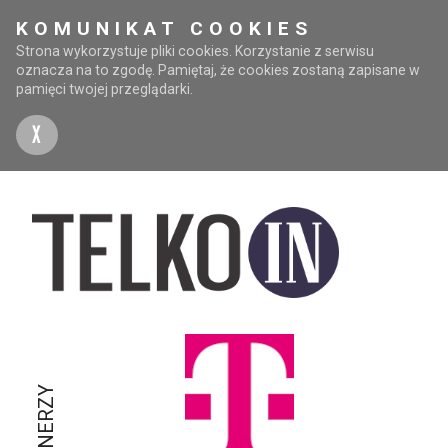
KOMUNIKAT COOKIES
Strona wykorzystuje pliki cookies. Korzystanie z serwisu
oznacza na to zgodę. Pamiętaj, że cookies zostaną zapisane w
pamięci twojej przeglądarki.
X
PARTNERZY