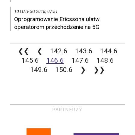
10 LUTEGO 2018, 07:51
Oprogramowanie Ericssona ułatwi
operatorom przechodzenie na 5G
❮❮
❮
142.6
143.6
144.6
145.6
146.6
147.6
148.6
149.6
150.6
❯
❯❯
PARTNERZY