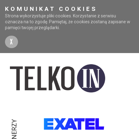
KOMUNIKAT COOKIES
Strona wykorzystuje pliki cookies. Korzystanie z serwisu
oznacza na to zgodę. Pamiętaj, że cookies zostaną zapisane w
pamięci twojej przeglądarki.
X
PARTNERZY