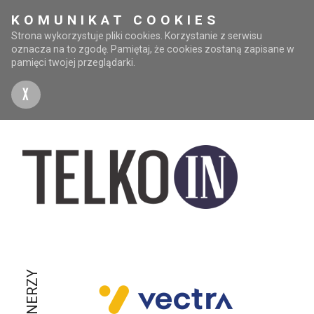
KOMUNIKAT COOKIES
Strona wykorzystuje pliki cookies. Korzystanie z serwisu
oznacza na to zgodę. Pamiętaj, że cookies zostaną zapisane w
pamięci twojej przeglądarki.
X
PARTNERZY