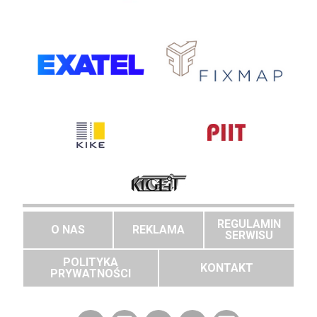
REGULAMIN
O NAS
REKLAMA
SERWISU
POLITYKA
KONTAKT
PRYWATNOŚCI