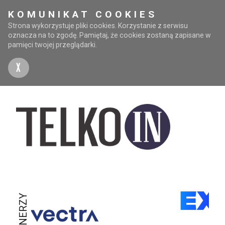
KOMUNIKAT COOKIES
Strona wykorzystuje pliki cookies. Korzystanie z serwisu
oznacza na to zgodę. Pamiętaj, że cookies zostaną zapisane w
pamięci twojej przeglądarki.
X
PARTNERZY