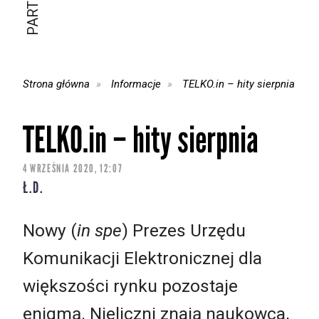
Strona główna
Informacje
TELKO.in – hity sierpnia
TELKO.in – hity sierpnia
4 WRZEŚNIA 2020, 12:07
Ł.D.
Nowy (
in spe
) Prezes Urzędu
Komunikacji Elektronicznej dla
większości rynku pozostaje
enigmą. Nieliczni znają naukowca,