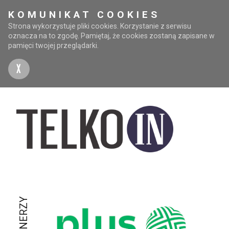
KOMUNIKAT COOKIES
Strona wykorzystuje pliki cookies. Korzystanie z serwisu
oznacza na to zgodę. Pamiętaj, że cookies zostaną zapisane w
pamięci twojej przeglądarki.
X
PARTNERZY