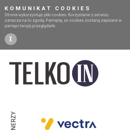
KOMUNIKAT COOKIES
Strona wykorzystuje pliki cookies. Korzystanie z serwisu
oznacza na to zgodę. Pamiętaj, że cookies zostaną zapisane w
pamięci twojej przeglądarki.
X
PARTNERZY