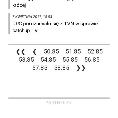
krócej
5 KWIETNIA 2017, 15:53
UPC porozumiało się z TVN w sprawie
catchup TV
❮❮
❮
50.85
51.85
52.85
53.85
54.85
55.85
56.85
57.85
58.85
❯❯
PARTNERZY