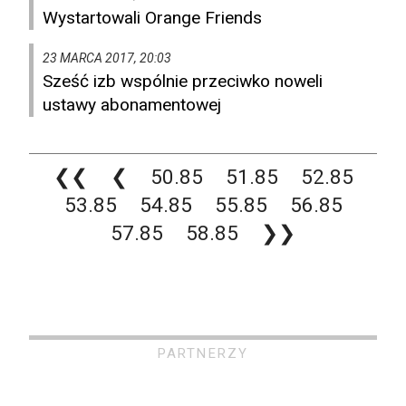
Wystartowali Orange Friends
23 MARCA 2017, 20:03
Sześć izb wspólnie przeciwko noweli
ustawy abonamentowej
❮❮
❮
50.85
51.85
52.85
53.85
54.85
55.85
56.85
57.85
58.85
❯❯
PARTNERZY