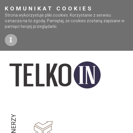
KOMUNIKAT COOKIES
Strona wykorzystuje pliki cookies. Korzystanie z serwisu
oznacza na to zgodę. Pamiętaj, że cookies zostaną zapisane w
pamięci twojej przeglądarki.
X
PARTNERZY