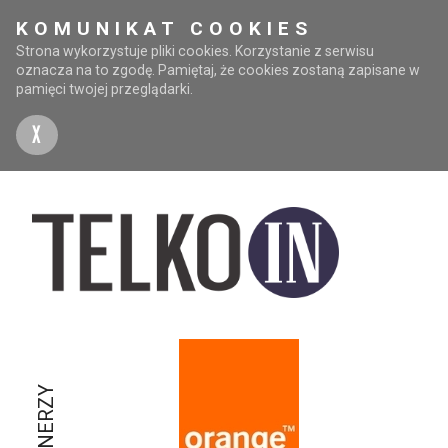
KOMUNIKAT COOKIES
Strona wykorzystuje pliki cookies. Korzystanie z serwisu
oznacza na to zgodę. Pamiętaj, że cookies zostaną zapisane w
pamięci twojej przeglądarki.
X
PARTNERZY